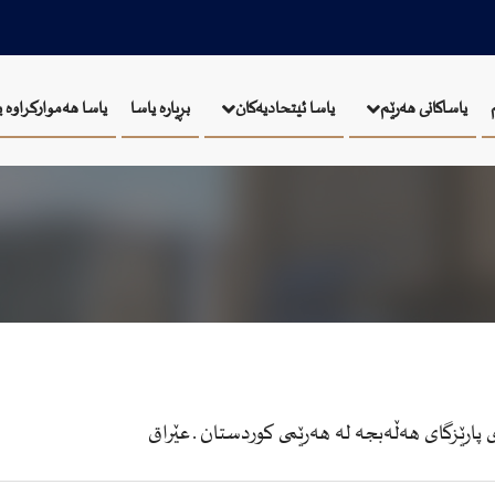
بڕیارە یاسا
یاسا هەموارکراوە 
یاساکانی هەرێم
یاسا ئيتحاديەكان