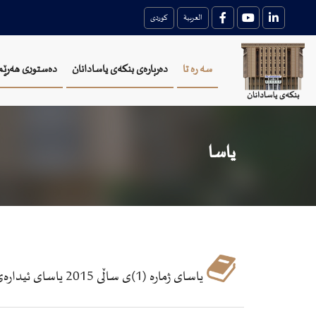
العربية
کوردی
سه ره تا
دەربارەی بنکەی یاسادانان
دەستوری هەرێم
یاسا
یاسای ژماره‌ (1)ی ساڵی 2015 یاسای ئیداره‌ی پارێزگای هه‌ڵه‌بجه‌ له‌ هه‌رێمی كوردستان ـ عێراق