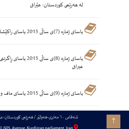
له‌ هه‌رێمی كوردستان- عێراق
یاسای ژماره‌ (7)ی ساڵی 2015 یاسای راكێشانی مایه‌ له‌ ڕێگای قه‌رزكردن له‌ هه‌رێمی كوردستان- عێراق
عیراق
یاسای ژماره‌ (9)ی ساڵی 2015 یاسای ماف و ئیمتیازاتی تاقانه‌كانی جینۆساید له‌هه‌رێمی كوردستان- عیراق
شەقامی ٦٠ مەتری-هەولێر / هەرێمی کوردستان-عێراق
Erbil, 60S, Avenue, Kurdistan parliament, Iraq