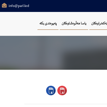
info@parl.krd
یەکخراوەکان
یاسا هەڵوەشاوەکان
پەیوەندی بکە