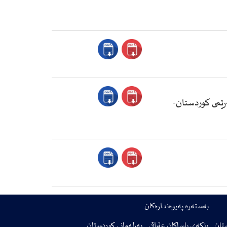
ای ڕاگرتنی كاركردن به‌ یاسای به‌كرێدانی خانووبه‌ره‌ ژماره‌ (9)ی ساڵی 2008 له‌هه‌رێمی كوردستان-
بەستەرە پەیوەندارەکان
تان
بنکەی یاساکان عێراقی
پەرلەمانی کوردستان