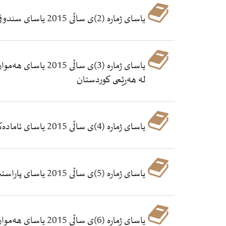
یاسای ژماره‌ (2)ی ساڵی 2015 یاسای سندوقی كوردستان بۆ داهاته‌ نه‌وتی و گازییه‌كان
له‌ هه‌رێمی كوردستان
یاسای ژماره‌ (4)ی ساڵی 2015 یاسای ئاماده‌كردنی پڕۆژه‌ی ده‌ستوری كوردستان- عێراق بۆ ڕاپرسی
یاسای ژماره‌ (5)ی ساڵی 2015 یاسای پاراستنی مافی پێكهاته‌كان له‌ كوردستان ـ عێراق