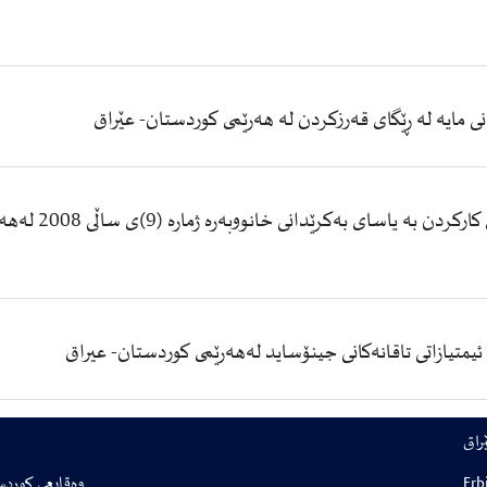
یاسای ژماره‌ (8)ی ساڵی 2015 یاس
وەقایعی کوردس