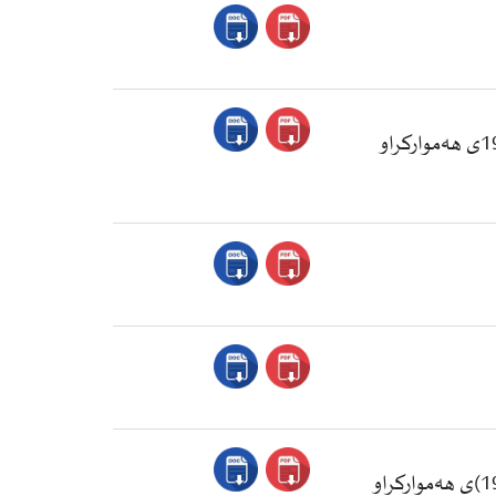
یاسای ژماره‌ (3)ی ساڵی 2015 یاسای هه‌مواركردنی جێبه‌جێ كردنی یاسای سزادانی عێراقی ژماره‌ (111)ی ساڵی 1969ی هه‌مواركراو
یاسای ژماره‌ (6)ی ساڵی 2015 یاسای هه‌مواركردنی جێبه‌جێكردنی یاسای باری كه‌سیه‌تی ژماره‌ (188)ی ساڵی (1959)ی هه‌مواركراو