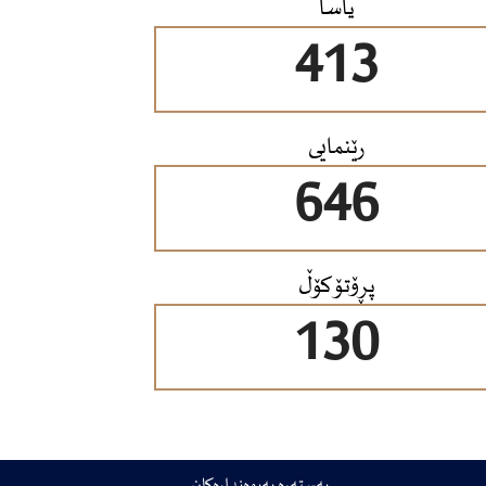
یاسا
413
رێنمایی
646
پڕۆتۆکۆڵ
130
بەستەرە پەیوەندارەکان