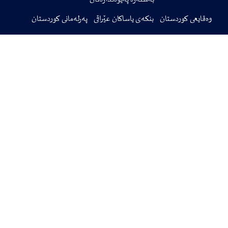
وەقایعی کوردستان
بنکەی یاساکان عێراقی
پەرلەمانی کوردستان