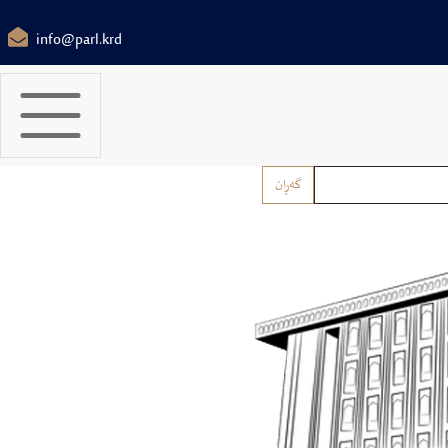
info@parl.krd
گەڕان