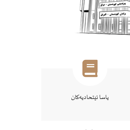
یاسا ئيتحاديەكان