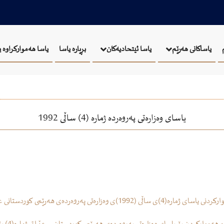
بڕیارە یاسا
یاسا هەموارکراوە 
یاساکانی هەرێم
یاسا ئيتحاديەكان
یاسای وه‌زاره‌تی په‌روه‌رده‌ ژماره‌ (4) ساڵی 1992