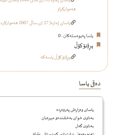
هه‌مواركراو
یاسای ژماره‌( 27 )ی ساڵی 2007 هه‌مواركردنی سێیه‌می یاسای وه‌زاره‌تی په‌روه‌رده‌ی ژماره‌ (4)ی ساڵی 1992ی هه‌مواركراو
یاسا پەیوەستەکان : 0
پڕۆتۆکۆڵ
پڕۆتۆکۆڵی یاسەکە
دەقی یاسا