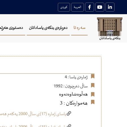
العربية
کوردی
سه ره تا
دەربارەی بنکەی یاسادانان
دەستوری هەرێم
ژمارەی یاسا : 4
ساڵی دەرچوون : 1992
هەڵوەشاوەتەوە
هەموارەکان : 3
یاسای ژماره‌ (17)ی ساڵی 2000 یه‌كه‌م هه‌مواركردنی یاسای ژماره‌(4)ی ساڵی (1992)ی وه‌زاره‌تی په‌روه‌رده‌ی هه‌رێمی كوردستانی عێراق