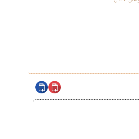
یاسای ژماره‌ (15)ی ساڵی 2006 یاسای دووه‌م هه‌مواركردن بۆ یاسای وه‌زاره‌تی په‌روه‌رده‌ی هه‌رێمی كوردستان – عێراق ژماره‌(4) بۆ ساڵی 1992ی