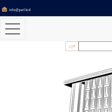
info@parl.krd
گەڕان