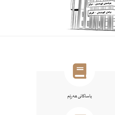
یاساکانی هەرێم