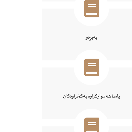
پەیڕەو
یاسا هەموارکراوە یەکخراوەکان