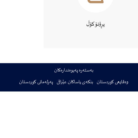
پڕۆتۆکۆڵ
بەستەرە پەیوەندارەکان
وەقایعی کوردستان
بنکەی یاساکان عێراقی
پەرلەمانی کوردستان