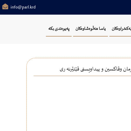
info@parl.krd
یەکخراوەکان
یاسا هەڵوەشاوەکان
پەیوەندی بکە