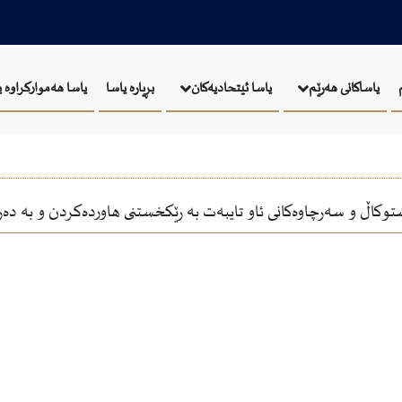
بڕیارە یاسا
یاسا هەموارکراوە 
یاساکانی هەرێم
یاسا ئيتحاديەكان