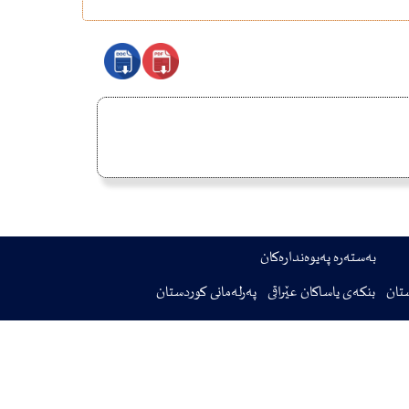
بەستەرە پەیوەندارەکان
تان
بنکەی یاساکان عێراقی
پەرلەمانی کوردستان