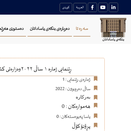
العربية
کوردی
سه ره تا
دەربارەی بنکەی یاسادانان
دەستوری هەرێم
ڕێنمایی ژمارە ١ ساڵی ٢٠٢٢وەزارەتی کشتوکاڵ و سەرچاوەکانی ئاو تایبه‌ت بە رێکخستنی هاوردەکردن و بە دەرمان وڤاکسین و پیداویستی ڤێتێرنە ری
ژمارەی رێنمایی : 1
ساڵی دەرچوون : 2022
بەرکارە
هەموارەکان : 0
یاسا پەیوەستەکان : 0
پڕۆتۆکۆڵ