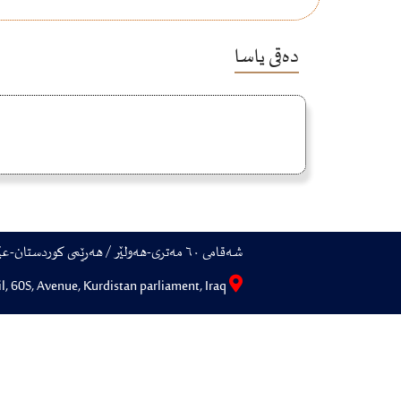
دەقی یاسا
شەقامی ٦٠ مەتری-هەولێر / هەرێمی کوردستان-عێراق
Erbil, 60S, Avenue, Kurdistan parliament, Iraq