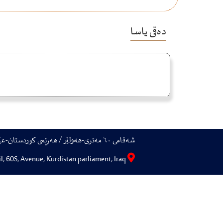
دەقی یاسا
شەقامی ٦٠ مەتری-هەولێر / هەرێمی کوردستان-عێراق
Erbil, 60S, Avenue, Kurdistan parliament, Iraq