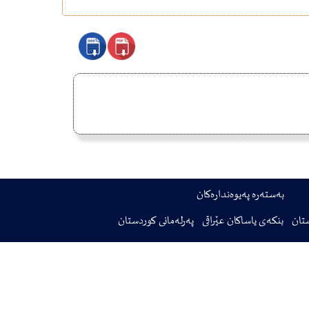
بەستەرە پەیوەندارەکان
تان
بنکەی یاساکان عێراقی
پەرلەمانی کوردستان