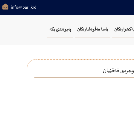
info@parl.krd
یەکخراوەکان
یاسا هەڵوەشاوەکان
پەیوەندی بکە