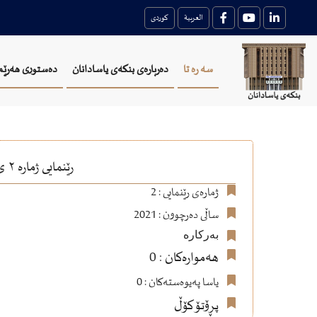
العربية
کوردی
سه ره تا
دەربارەی بنکەی یاسادانان
دەستوری هەرێم
رێنمایی ژمارە ٢ ی ساڵی ٢٠٢١ وەزارەتی ئەوقاف و کارو باری ئایینی رێنمایی کردنەوەی حوجرەی فەقێیان
ژمارەی رێنمایی : 2
ساڵی دەرچوون : 2021
بەرکارە
هەموارەکان : 0
یاسا پەیوەستەکان : 0
پڕۆتۆکۆڵ