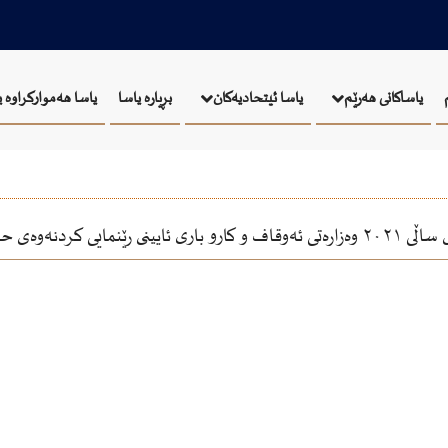
بڕیارە یاسا
یاسا هەموارکراوە 
یاساکانی هەرێم
یاسا ئيتحاديەكان