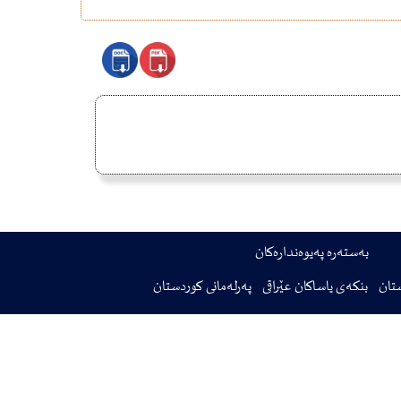
بەستەرە پەیوەندارەکان
تان
بنکەی یاساکان عێراقی
پەرلەمانی کوردستان