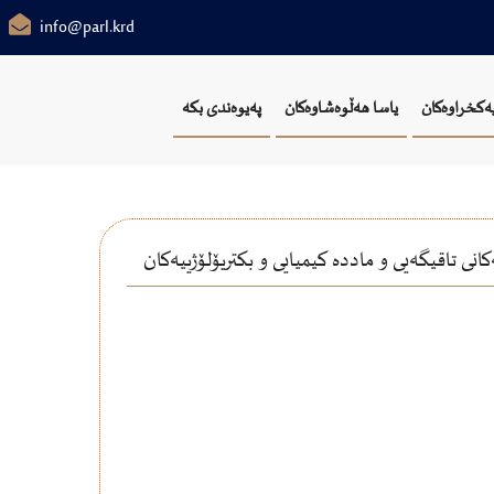
info@parl.krd
یەکخراوەکان
یاسا هەڵوەشاوەکان
پەیوەندی بکە