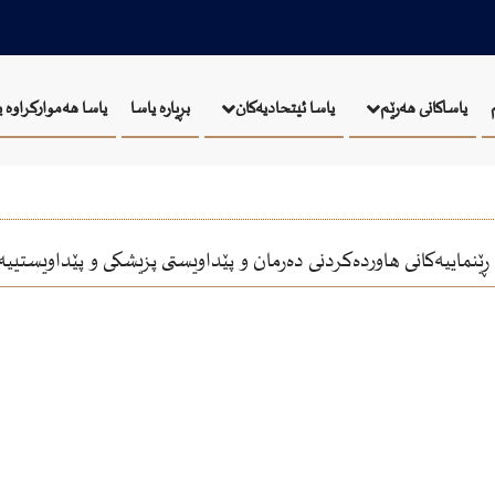
بڕیارە یاسا
یاسا هەموارکراوە 
یاساکانی هەرێم
یاسا ئيتحاديەكان