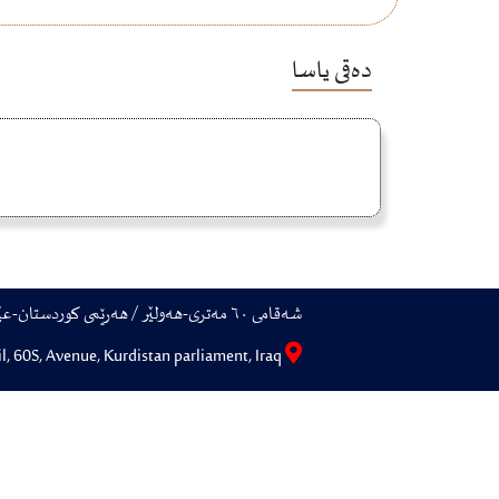
دەقی یاسا
شەقامی ٦٠ مەتری-هەولێر / هەرێمی کوردستان-عێراق
Erbil, 60S, Avenue, Kurdistan parliament, Iraq