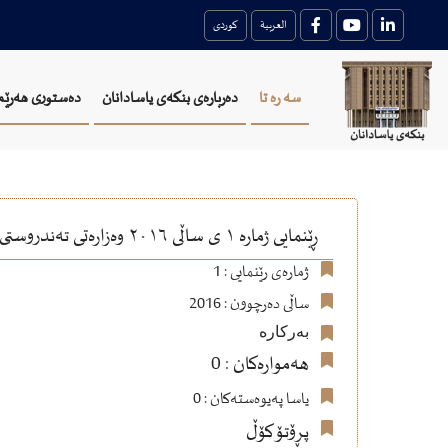
العربية
کوردی
سه ره تا
دەربارەی بنکەی یاسادانان
دەستوری هەرێم
ڕێنمایی ژمارە ١ ی ساڵی ٢٠١٦ وەزارەتی تەندروستی ڕێنماییەکانی هاوردەکردنی دەرمان و پێداویستی پزیشکی و پێداویستییەکانی تاقیگەیی و ماددە کیمیایی و بکتریۆلۆژییەکان
ژمارەی رێنمایی : 1
ساڵی دەرچوون : 2016
بەرکارە
هەموارەکان : 0
یاسا پەیوەستەکان : 0
پڕۆتۆکۆڵ