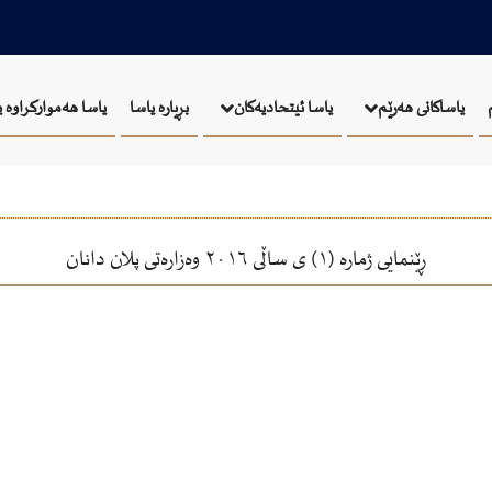
بڕیارە یاسا
یاسا هەموارکراوە 
یاساکانی هەرێم
یاسا ئيتحاديەكان
ڕێنمايی ژمارە (١) ی ساڵی ٢٠١٦ وەزارەتی پلان دانان