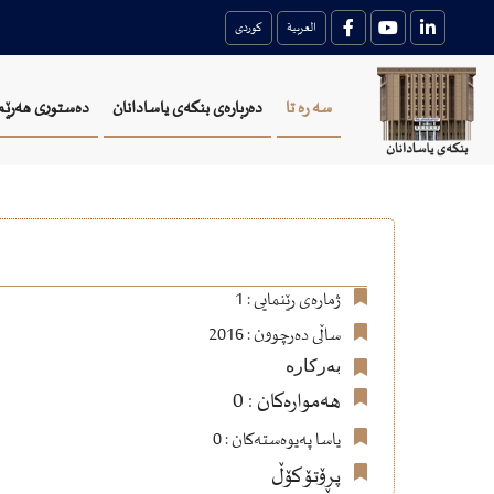
العربية
کوردی
سه ره تا
دەربارەی بنکەی یاسادانان
دەستوری هەرێم
ژمارەی رێنمایی : 1
ساڵی دەرچوون : 2016
بەرکارە
هەموارەکان : 0
یاسا پەیوەستەکان : 0
پڕۆتۆکۆڵ