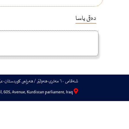
دەقی یاسا
شەقامی ٦٠ مەتری-هەولێر / هەرێمی کوردستان-عێراق
Erbil, 60S, Avenue, Kurdistan parliament, Iraq