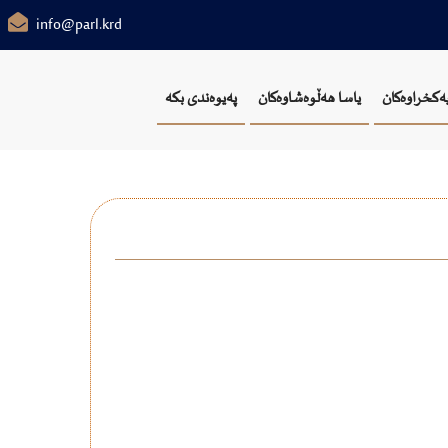
info@parl.krd
یەکخراوەکان
یاسا هەڵوەشاوەکان
پەیوەندی بکە