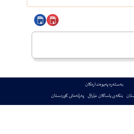
بەستەرە پەیوەندارەکان
تان
بنکەی یاساکان عێراقی
پەرلەمانی کوردستان