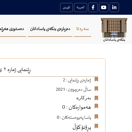
العربية
کوردی
سه ره تا
دەربارەی بنکەی یاسادانان
دەستوری هەرێم
ڕێنمایی ژمارە ٢ ی ساڵی ٢٠٢١ دەستەی پاراستن و چاککردنی ژینگە ڕێنمایی پاراستن و چاککردنی هه وا
ژمارەی رێنمایی : 2
ساڵی دەرچوون : 2021
بەرکارە
هەموارەکان : 0
یاسا پەیوەستەکان : 0
پڕۆتۆکۆڵ