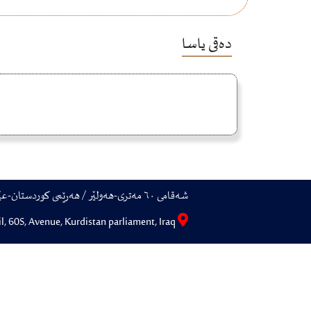
دەقی یاسا
شەقامی ٦٠ مەتری-هەولێر / هەرێمی کوردستان-عێراق
Erbil, 60S, Avenue, Kurdistan parliament, Iraq