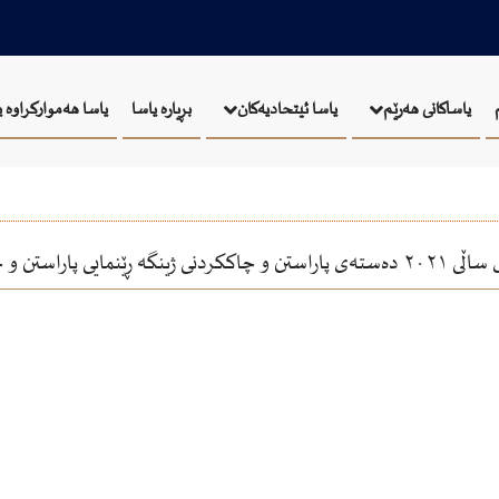
بڕیارە یاسا
یاسا هەموارکراوە 
یاساکانی هەرێم
یاسا ئيتحاديەكان