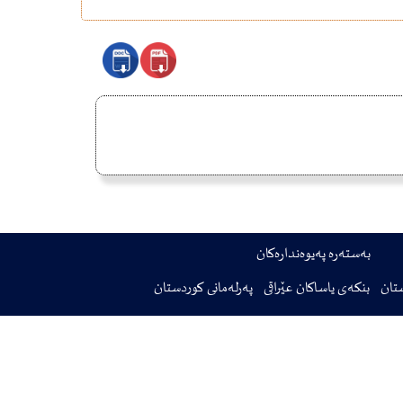
بەستەرە پەیوەندارەکان
تان
بنکەی یاساکان عێراقی
پەرلەمانی کوردستان