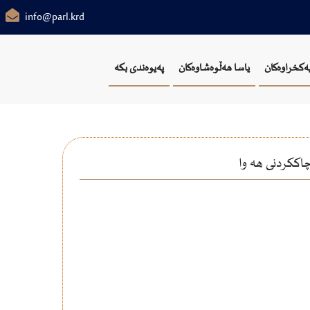
info@parl.krd
یەکخراوەکان
یاسا هەڵوەشاوەکان
پەیوەندی بکە