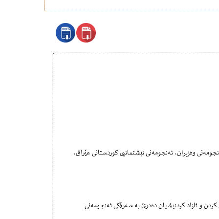
پشت بە حوكمەكانی بڕگە (1)ی ماددە (56) و ماددەی (53) لە یاسای ژمارە (1)ی هەمواركراوی ساڵی 1992و، لەسەر داواكردنی وەزیری داد و ڕەزامەندیی ئەنجومەنی وەزیران، ئەنجومەنی نیشتمانیی كوردستانی عێراق، 
سێیەم: دەسەڵاتی دەرهێنانی بڕیاری وەستاندنی تەعقیباتی یاسایی و داخستنی ئەوراقی لێ پێچانەوە دەرهەق بە تاوانباران لە قۆناغی لێ پێچانەوەو دادگاسس كردن و ئازاد كردنیشیان دەدرێ بە سەرۆكی ئەنجومەنی 