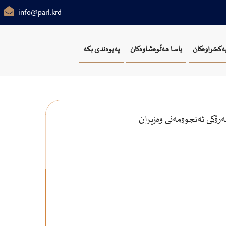
info@parl.krd
یەکخراوەکان
یاسا هەڵوەشاوەکان
پەیوەندی بکە