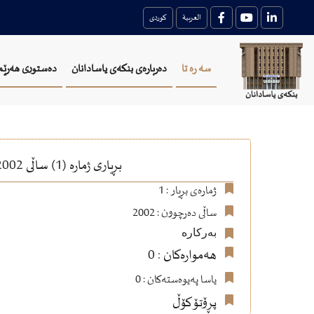
العربية
کوردی
سه ره تا
دەربارەی بنکەی یاسادانان
دەستوری هەرێم
بڕیاری ژمارە (1) ساڵی 2002 بەخشینی دەسەڵاتی لێبوردنی تایبەت لە حوكمدراوەكانی هەرێم بە سەرۆكی ئەنجوومەنی وەزیران
ژمارەی بڕیار : 1
ساڵی دەرچوون : 2002
بەرکارە
هەموارەکان : 0
یاسا پەیوەستەکان : 0
پڕۆتۆکۆڵ