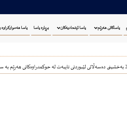
بڕیارە یاسا
یاسا هەموارکراوە 
یاساکانی هەرێم
یاسا ئيتحاديەكان