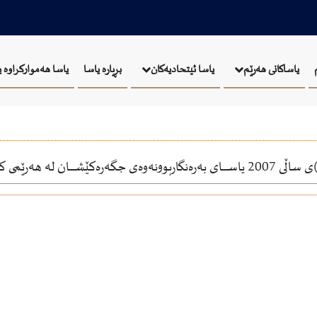
بڕیارە یاسا
یاسا هەموارکراوە 
یاساکانی هەرێم
یاسا ئيتحاديەكان