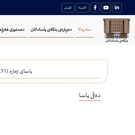
العربية
کوردی
سه ره تا
دەربارەی بنکەی یاسادانان
دەستوری هەرێم
یاسای ژماره‌ (31)ی ساڵی 2007 یاســــــــای به‌ره‌نگاربوونه‌وه‌ی جگه‌ره‌كێشــــــــان له‌ هه‌رێمی كوردستان ـ عیراق
دەقی یاسا