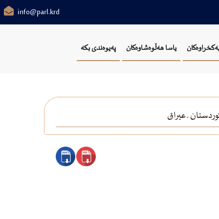
info@parl.krd
یەکخراوەکان
یاسا هەڵوەشاوەکان
پەیوەندی بکە