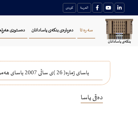
العربية
کوردی
سه ره تا
دەربارەی بنکەی یاسادانان
دەستوری هەرێم
یاسای ژماره‌( 26 )ی ساڵی 2007 یاسای هه‌مواركردنی پیاده‌كردنی یاسای باجی ده‌رامه‌تی ژماره‌(113)ی ساڵی (1982)ی هه‌مواركراو له‌ هه‌رێمی كوردستان - عیراق
دەقی یاسا