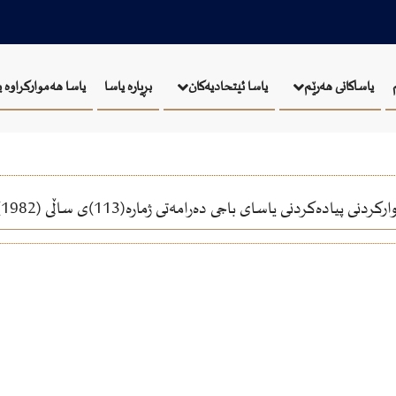
بڕیارە یاسا
یاسا هەموارکراوە 
یاساکانی هەرێم
یاسا ئيتحاديەكان