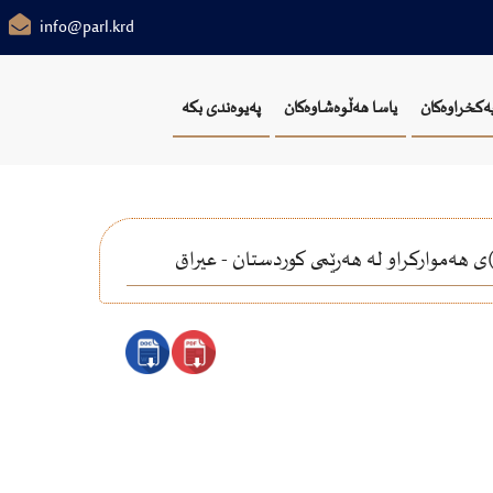
info@parl.krd
یەکخراوەکان
یاسا هەڵوەشاوەکان
پەیوەندی بکە